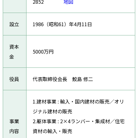
2852
地図
設立
1986（昭和61）年4月11日
資本
5000万円
金
役員
代表取締役会長 鮫島 修二
1.建材事業 : 輸入・国内建材の販売／オリ
ジナル建材の販売
事業
2.躯体事業 : 2×4ランバー・集成材／住宅
内容
資材の輸入・販売