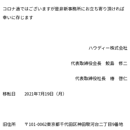
コロナ過ではございますが是非新事務所にお立ち寄り頂ければ
幸いに存じます
ハウディー株式会社
代表取締役会長 鮫島 修二
代表取締役社長 椿 啓仁
移転日
2021
年
7
月
19
日（月）
旧住所 〒
101-0062
東京都千代田区神田駿河台二丁目
9
番地