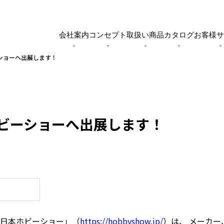
会社案内
コンセプト
取扱い商品
カタログ
お客様サ
ビーショーへ出展します！
ンウッド法
社概要
タログ一覧
木の温もり
採用情報
図面ダウンロード
アフターメンテナンス
HOWDYの強み
ショールームのご案内
本ホビーショーへ出展します！
外・内装建材
洗面
フローリング
ストーブ
構造材
日本ホビーショー」（
https://hobbyshow.jp/
）は、 メーカ