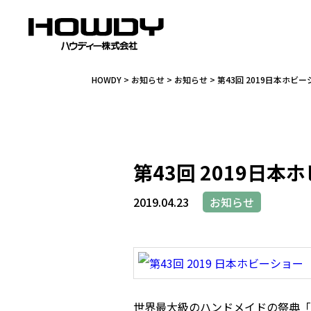
HOWDY
>
お知らせ
>
お知らせ
> 第43回 2019日本ホ
代表挨拶
クリー
会
カ
第43回 2019日
サッシ
玄関ドア
内部ドア
2019.04.23
お知らせ
ドア金物
ガレージ
世界最大級のハンドメイドの祭典「